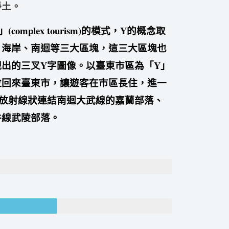
淨土。
」
(complex tourism)
的模式，
Y
的概念取
、海岸、南迴等三大區塊，這三大區塊也
現出的三叉
Y
字圖像。以臺東市區為「
Y
」
拉回來臺東市，讓遊客在市區長住，進一
放射線狀連結南迴大武線的嘉蘭部落、
谷線武陵部落。