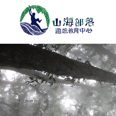
跳
至
主
要
內
容
山海部落遊憩教育中心