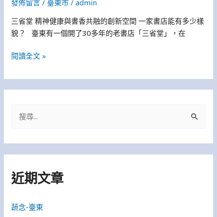
發佈留言
/
臺東市
/
admin
三省堂 精神健康與書香共融的創新空間 一家書店能有多少樣
貌？ 臺東有一個開了30多年的老書店「三省堂」，在
閱讀全文 »
搜
尋
關
鍵
近期文章
字
:
蔬念-臺東