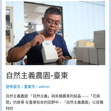
自
然
主
義
農
園-
臺
東
自然主義農園-臺東
發佈留言
/
臺東市
/
admin
自然主義農園 「自然主義」與有機農業的結晶——「花蒔
間」的故事 在臺東知本的田野中，「自然主義農園」以其獨
特的