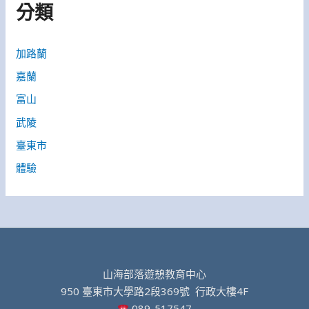
分類
加路蘭
嘉蘭
富山
武陵
臺東市
體驗
山海部落遊憩教育中心
950 臺東市大學路2段369號 行政大樓4F
089-517547