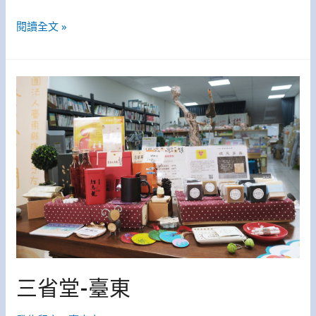
閱讀全文 »
三
省
堂-
臺
東
三省堂-臺東