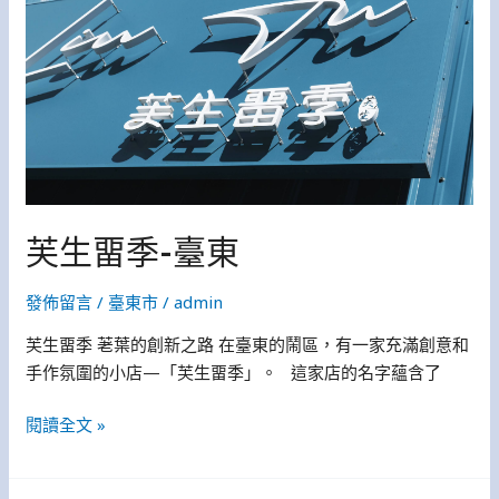
季-
臺
東
芙生畱季-臺東
發佈留言
/
臺東市
/
admin
芙生畱季 荖葉的創新之路 在臺東的鬧區，有一家充滿創意和
手作氛圍的小店—「芙生畱季」。 這家店的名字蘊含了
閱讀全文 »