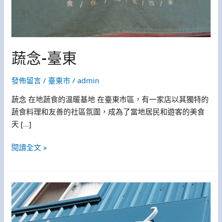
蔬念-臺東
發佈留言
/
臺東市
/
admin
蔬念 在地蔬食的溫暖基地 在臺東市區，有一家店以其獨特的
蔬食料理和友善的社區氛圍，成為了當地居民和遊客的美食
天 […]
閱讀全文 »
芙
生
畱