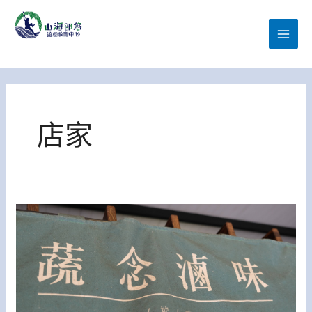
跳
MAI
至
MEN
主
山海部落遊憩教育中心
要
內
容
店家
蔬
念-
臺
東