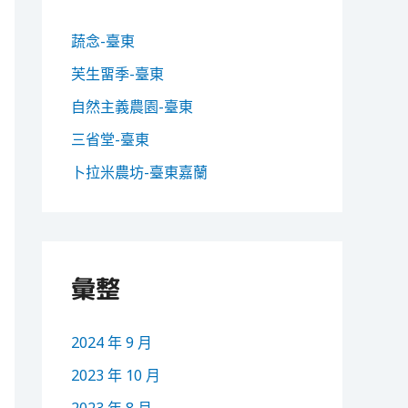
:
蔬念-臺東
芙生畱季-臺東
自然主義農園-臺東
三省堂-臺東
卜拉米農坊-臺東嘉蘭
彙整
2024 年 9 月
2023 年 10 月