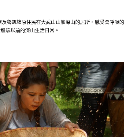
族及
魯凱族原住民在大武山山麓深山的居所。感受會呼
吸的
般
體驗以前的深山生活日常。