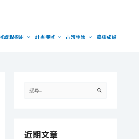
域課程模組
計畫場域
山海事集
臺東旅遊
搜
尋
關
鍵
字
近期文章