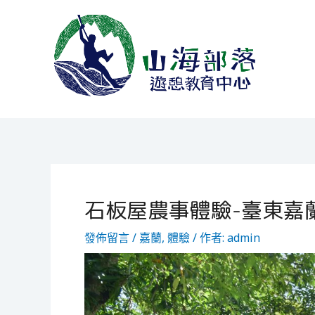
跳
Post
至
navigation
主
要
內
容
山海部落遊憩教育中心
石板屋農事體驗-臺東嘉
發佈留言
/
嘉蘭
,
體驗
/ 作者:
admin